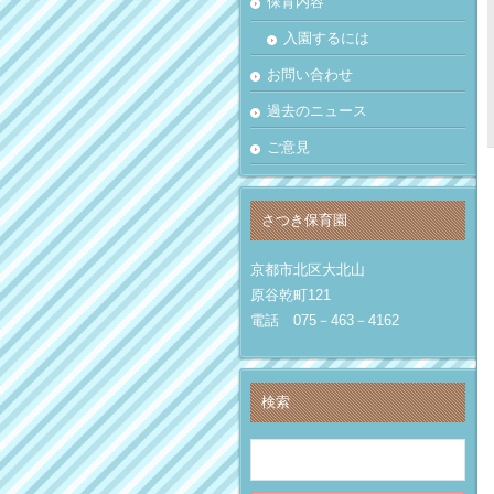
保育内容
入園するには
お問い合わせ
過去のニュース
ご意見
さつき保育園
京都市北区大北山
原谷乾町121
電話 075－463－4162
検索