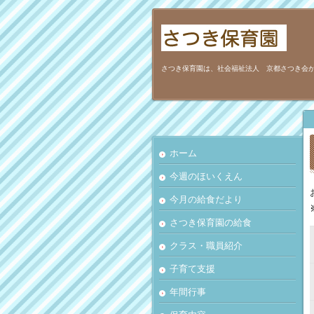
さつき保育園は、社会福祉法人 京都さつき会
ホーム
今週のほいくえん
今月の給食だより
さつき保育園の給食
クラス・職員紹介
子育て支援
年間行事